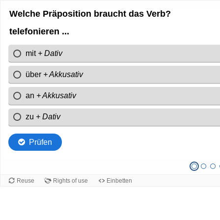
Welche Präposition braucht das Verb?
telefonieren ...
mit
+ Dativ
über
+ Akkusativ
an
+ Akkusativ
zu
+ Dativ
Prüfen
Reuse
Rights of use
Einbetten