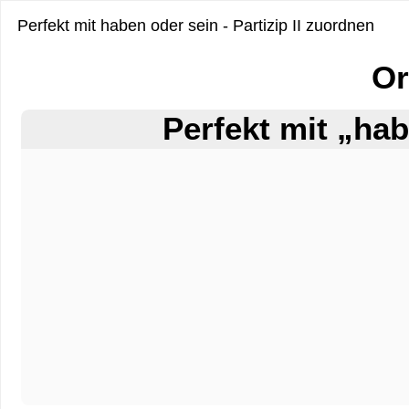
Perfekt mit haben oder sein - Partizip II zuordnen
Or
Perfekt mit „ha
Ablagezone
2
von
2.