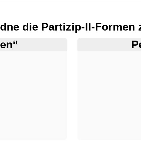
dne die Partizip-II-Formen 
ben“
P
Ablagezone
1
von
2.