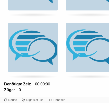
to
turn
card.
Benötigte Zeit:
00:00:00
Züge:
0
Reuse
Rights of use
Einbetten