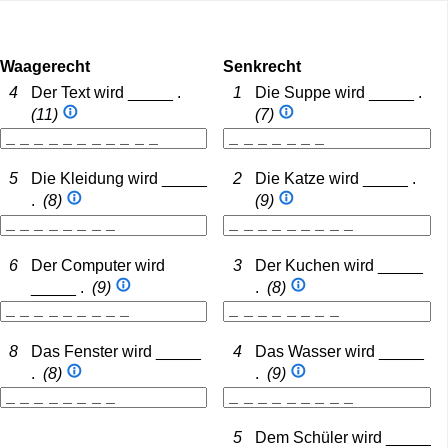
Waagerecht
Senkrecht
4
Der Text wird _____ .
1
Die Suppe wird _____ .
(11)
(7)
5
Die Kleidung wird _____
2
Die Katze wird _____ .
.
(8)
(9)
6
Der Computer wird
3
Der Kuchen wird _____
_____ .
(9)
.
(8)
8
Das Fenster wird _____
4
Das Wasser wird _____
.
(8)
.
(9)
5
Dem Schüler wird _____