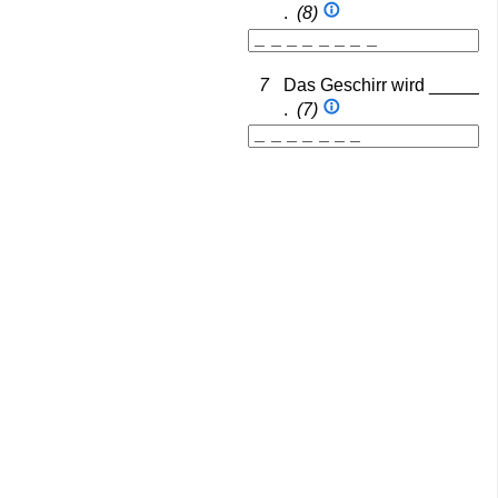
.
(8)
7
Das Geschirr wird _____
.
(7)