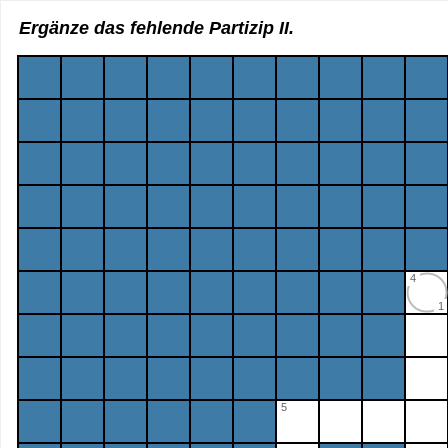
Ergänze das fehlende Partizip II.
4
1
5