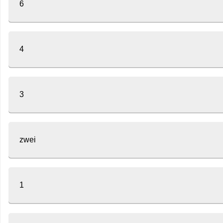
6
4
3
zwei
1