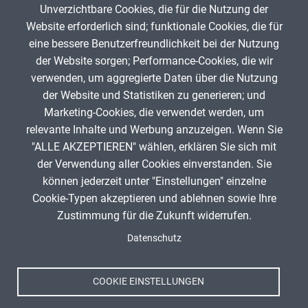
Unverzichtbare Cookies, die für die Nutzung der
Gib die Zeichen aus dem Bild oben ein,
Website erforderlich sind; funktionale Cookies, die für
beachte Groß- und Kleinschreibung.
eine bessere Benutzerfreundlichkeit bei der Nutzung
Um Spam zu verhindern, gib bitte die Zeichenfolge aus dem Bild
der Website sorgen; Performance-Cookies, die wir
oben ein.
verwenden, um aggregierte Daten über die Nutzung
der Website und Statistiken zu generieren; und
Marketing-Cookies, die verwendet werden, um
relevante Inhalte und Werbung anzuzeigen. Wenn Sie
"ALLE AKZEPTIEREN" wählen, erklären Sie sich mit
ANZEIGE
der Verwendung aller Cookies einverstanden. Sie
können jederzeit unter "Einstellungen" einzelne
Cookie-Typen akzeptieren und ablehnen sowie Ihre
Zustimmung für die Zukunft widerrufen.
Spenden
Fußzeile
Datenschutz
Impressum
Datenschutz
Nutzungsbedingungen
COOKIE EINSTELLUNGEN
Kontakt