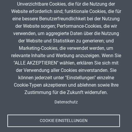
Unverzichtbare Cookies, die für die Nutzung der
Gib die Zeichen aus dem Bild oben ein,
Website erforderlich sind; funktionale Cookies, die für
beachte Groß- und Kleinschreibung.
eine bessere Benutzerfreundlichkeit bei der Nutzung
Um Spam zu verhindern, gib bitte die Zeichenfolge aus dem Bild
der Website sorgen; Performance-Cookies, die wir
oben ein.
verwenden, um aggregierte Daten über die Nutzung
der Website und Statistiken zu generieren; und
Marketing-Cookies, die verwendet werden, um
relevante Inhalte und Werbung anzuzeigen. Wenn Sie
"ALLE AKZEPTIEREN" wählen, erklären Sie sich mit
ANZEIGE
der Verwendung aller Cookies einverstanden. Sie
können jederzeit unter "Einstellungen" einzelne
Cookie-Typen akzeptieren und ablehnen sowie Ihre
Zustimmung für die Zukunft widerrufen.
Spenden
Fußzeile
Datenschutz
Impressum
Datenschutz
Nutzungsbedingungen
COOKIE EINSTELLUNGEN
Kontakt