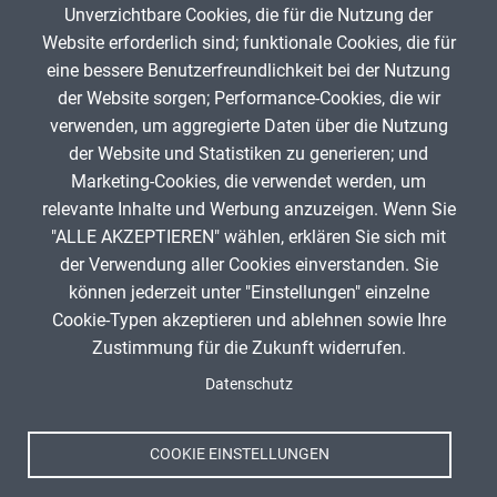
Unverzichtbare Cookies, die für die Nutzung der
Gib die Zeichen aus dem Bild oben ein,
Website erforderlich sind; funktionale Cookies, die für
beachte Groß- und Kleinschreibung.
eine bessere Benutzerfreundlichkeit bei der Nutzung
Um Spam zu verhindern, gib bitte die Zeichenfolge aus dem Bild
der Website sorgen; Performance-Cookies, die wir
oben ein.
verwenden, um aggregierte Daten über die Nutzung
der Website und Statistiken zu generieren; und
Marketing-Cookies, die verwendet werden, um
relevante Inhalte und Werbung anzuzeigen. Wenn Sie
"ALLE AKZEPTIEREN" wählen, erklären Sie sich mit
ANZEIGE
der Verwendung aller Cookies einverstanden. Sie
können jederzeit unter "Einstellungen" einzelne
Cookie-Typen akzeptieren und ablehnen sowie Ihre
Zustimmung für die Zukunft widerrufen.
Spenden
Fußzeile
Datenschutz
Impressum
Datenschutz
Nutzungsbedingungen
COOKIE EINSTELLUNGEN
Kontakt