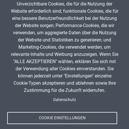
Unverzichtbare Cookies, die für die Nutzung der
Gib die Zeichen aus dem Bild oben ein,
Website erforderlich sind; funktionale Cookies, die für
beachte Groß- und Kleinschreibung.
eine bessere Benutzerfreundlichkeit bei der Nutzung
Um Spam zu verhindern, gib bitte die Zeichenfolge aus dem Bild
der Website sorgen; Performance-Cookies, die wir
oben ein.
verwenden, um aggregierte Daten über die Nutzung
der Website und Statistiken zu generieren; und
Marketing-Cookies, die verwendet werden, um
relevante Inhalte und Werbung anzuzeigen. Wenn Sie
"ALLE AKZEPTIEREN" wählen, erklären Sie sich mit
ANZEIGE
der Verwendung aller Cookies einverstanden. Sie
können jederzeit unter "Einstellungen" einzelne
Cookie-Typen akzeptieren und ablehnen sowie Ihre
Zustimmung für die Zukunft widerrufen.
Spenden
Fußzeile
Datenschutz
Impressum
Datenschutz
Nutzungsbedingungen
COOKIE EINSTELLUNGEN
Kontakt