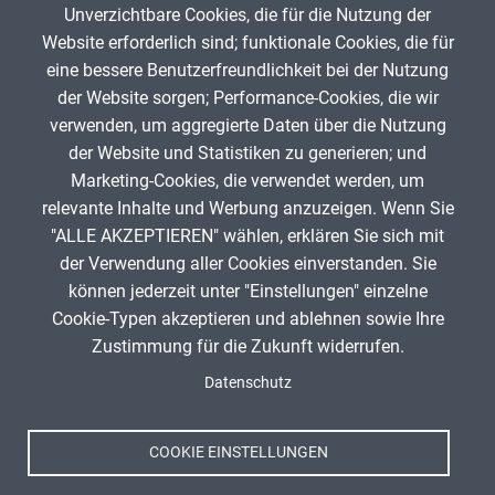
Unverzichtbare Cookies, die für die Nutzung der
Gib die Zeichen aus dem Bild oben ein,
Website erforderlich sind; funktionale Cookies, die für
beachte Groß- und Kleinschreibung.
eine bessere Benutzerfreundlichkeit bei der Nutzung
Um Spam zu verhindern, gib bitte die Zeichenfolge aus dem Bild
der Website sorgen; Performance-Cookies, die wir
oben ein.
verwenden, um aggregierte Daten über die Nutzung
der Website und Statistiken zu generieren; und
Marketing-Cookies, die verwendet werden, um
relevante Inhalte und Werbung anzuzeigen. Wenn Sie
"ALLE AKZEPTIEREN" wählen, erklären Sie sich mit
ANZEIGE
der Verwendung aller Cookies einverstanden. Sie
können jederzeit unter "Einstellungen" einzelne
Cookie-Typen akzeptieren und ablehnen sowie Ihre
Zustimmung für die Zukunft widerrufen.
Spenden
Fußzeile
Datenschutz
Impressum
Datenschutz
Nutzungsbedingungen
COOKIE EINSTELLUNGEN
Kontakt