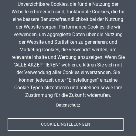
Unverzichtbare Cookies, die für die Nutzung der
Gib die Zeichen aus dem Bild oben ein,
Website erforderlich sind; funktionale Cookies, die für
beachte Groß- und Kleinschreibung.
eine bessere Benutzerfreundlichkeit bei der Nutzung
Um Spam zu verhindern, gib bitte die Zeichenfolge aus dem Bild
der Website sorgen; Performance-Cookies, die wir
oben ein.
verwenden, um aggregierte Daten über die Nutzung
der Website und Statistiken zu generieren; und
Marketing-Cookies, die verwendet werden, um
relevante Inhalte und Werbung anzuzeigen. Wenn Sie
"ALLE AKZEPTIEREN" wählen, erklären Sie sich mit
ANZEIGE
der Verwendung aller Cookies einverstanden. Sie
können jederzeit unter "Einstellungen" einzelne
Cookie-Typen akzeptieren und ablehnen sowie Ihre
Zustimmung für die Zukunft widerrufen.
Spenden
Fußzeile
Datenschutz
Impressum
Datenschutz
Nutzungsbedingungen
COOKIE EINSTELLUNGEN
Kontakt