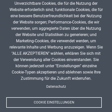
Unverzichtbare Cookies, die für die Nutzung der
Gib die Zeichen aus dem Bild oben ein,
Website erforderlich sind; funktionale Cookies, die für
beachte Groß- und Kleinschreibung.
eine bessere Benutzerfreundlichkeit bei der Nutzung
Um Spam zu verhindern, gib bitte die Zeichenfolge aus dem Bild
der Website sorgen; Performance-Cookies, die wir
oben ein.
verwenden, um aggregierte Daten über die Nutzung
der Website und Statistiken zu generieren; und
Marketing-Cookies, die verwendet werden, um
relevante Inhalte und Werbung anzuzeigen. Wenn Sie
"ALLE AKZEPTIEREN" wählen, erklären Sie sich mit
ANZEIGE
der Verwendung aller Cookies einverstanden. Sie
können jederzeit unter "Einstellungen" einzelne
Cookie-Typen akzeptieren und ablehnen sowie Ihre
Zustimmung für die Zukunft widerrufen.
Spenden
Fußzeile
Datenschutz
Impressum
Datenschutz
Nutzungsbedingungen
COOKIE EINSTELLUNGEN
Kontakt