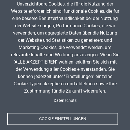
Unverzichtbare Cookies, die für die Nutzung der
Gib die Zeichen aus dem Bild oben ein,
Website erforderlich sind; funktionale Cookies, die für
beachte Groß- und Kleinschreibung.
eine bessere Benutzerfreundlichkeit bei der Nutzung
Um Spam zu verhindern, gib bitte die Zeichenfolge aus dem Bild
der Website sorgen; Performance-Cookies, die wir
oben ein.
verwenden, um aggregierte Daten über die Nutzung
der Website und Statistiken zu generieren; und
Marketing-Cookies, die verwendet werden, um
relevante Inhalte und Werbung anzuzeigen. Wenn Sie
"ALLE AKZEPTIEREN" wählen, erklären Sie sich mit
ANZEIGE
der Verwendung aller Cookies einverstanden. Sie
können jederzeit unter "Einstellungen" einzelne
Cookie-Typen akzeptieren und ablehnen sowie Ihre
Zustimmung für die Zukunft widerrufen.
Spenden
Fußzeile
Datenschutz
Impressum
Datenschutz
Nutzungsbedingungen
COOKIE EINSTELLUNGEN
Kontakt