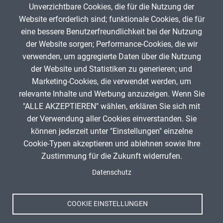
Unverzichtbare Cookies, die für die Nutzung der
Gib die Zeichen aus dem Bild oben ein,
Website erforderlich sind; funktionale Cookies, die für
beachte Groß- und Kleinschreibung.
eine bessere Benutzerfreundlichkeit bei der Nutzung
Um Spam zu verhindern, gib bitte die Zeichenfolge aus dem Bild
der Website sorgen; Performance-Cookies, die wir
oben ein.
verwenden, um aggregierte Daten über die Nutzung
der Website und Statistiken zu generieren; und
Marketing-Cookies, die verwendet werden, um
relevante Inhalte und Werbung anzuzeigen. Wenn Sie
"ALLE AKZEPTIEREN" wählen, erklären Sie sich mit
ANZEIGE
der Verwendung aller Cookies einverstanden. Sie
können jederzeit unter "Einstellungen" einzelne
Cookie-Typen akzeptieren und ablehnen sowie Ihre
Zustimmung für die Zukunft widerrufen.
Spenden
Fußzeile
Datenschutz
Impressum
Datenschutz
Nutzungsbedingungen
COOKIE EINSTELLUNGEN
Kontakt