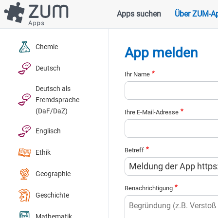
Direkt
Apps suchen
Über ZUM-A
Hauptnavigation
zum
Inhalt
Chemie
App melden
Deutsch
Ihr Name
Deutsch als
Fremdsprache
(DaF/DaZ)
Ihre E-Mail-Adresse
Englisch
Betreff
Ethik
Geographie
Benachrichtigung
Geschichte
Mathematik