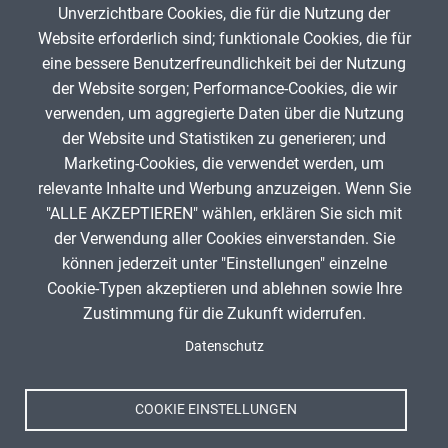
Unverzichtbare Cookies, die für die Nutzung der
Gib die Zeichen aus dem Bild oben ein,
Website erforderlich sind; funktionale Cookies, die für
beachte Groß- und Kleinschreibung.
eine bessere Benutzerfreundlichkeit bei der Nutzung
Um Spam zu verhindern, gib bitte die Zeichenfolge aus dem Bild
der Website sorgen; Performance-Cookies, die wir
oben ein.
verwenden, um aggregierte Daten über die Nutzung
der Website und Statistiken zu generieren; und
Marketing-Cookies, die verwendet werden, um
relevante Inhalte und Werbung anzuzeigen. Wenn Sie
"ALLE AKZEPTIEREN" wählen, erklären Sie sich mit
ANZEIGE
der Verwendung aller Cookies einverstanden. Sie
können jederzeit unter "Einstellungen" einzelne
Cookie-Typen akzeptieren und ablehnen sowie Ihre
Zustimmung für die Zukunft widerrufen.
Spenden
Fußzeile
Datenschutz
Impressum
Datenschutz
Nutzungsbedingungen
COOKIE EINSTELLUNGEN
Kontakt