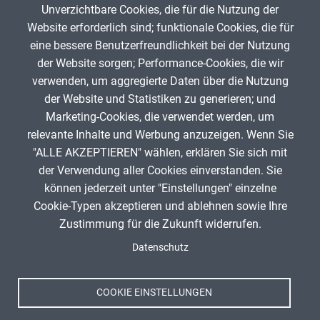
Unverzichtbare Cookies, die für die Nutzung der
Gib die Zeichen aus dem Bild oben ein,
Website erforderlich sind; funktionale Cookies, die für
beachte Groß- und Kleinschreibung.
eine bessere Benutzerfreundlichkeit bei der Nutzung
Um Spam zu verhindern, gib bitte die Zeichenfolge aus dem Bild
der Website sorgen; Performance-Cookies, die wir
oben ein.
verwenden, um aggregierte Daten über die Nutzung
der Website und Statistiken zu generieren; und
Marketing-Cookies, die verwendet werden, um
relevante Inhalte und Werbung anzuzeigen. Wenn Sie
"ALLE AKZEPTIEREN" wählen, erklären Sie sich mit
ANZEIGE
der Verwendung aller Cookies einverstanden. Sie
können jederzeit unter "Einstellungen" einzelne
Cookie-Typen akzeptieren und ablehnen sowie Ihre
Zustimmung für die Zukunft widerrufen.
Spenden
Fußzeile
Datenschutz
Impressum
Datenschutz
Nutzungsbedingungen
COOKIE EINSTELLUNGEN
Kontakt