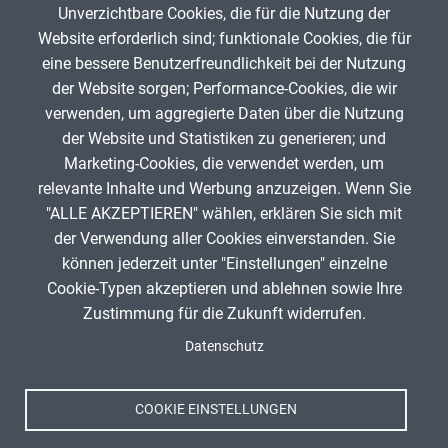
Unverzichtbare Cookies, die für die Nutzung der
Gib die Zeichen aus dem Bild oben ein,
Website erforderlich sind; funktionale Cookies, die für
beachte Groß- und Kleinschreibung.
eine bessere Benutzerfreundlichkeit bei der Nutzung
Um Spam zu verhindern, gib bitte die Zeichenfolge aus dem Bild
der Website sorgen; Performance-Cookies, die wir
oben ein.
verwenden, um aggregierte Daten über die Nutzung
der Website und Statistiken zu generieren; und
Marketing-Cookies, die verwendet werden, um
relevante Inhalte und Werbung anzuzeigen. Wenn Sie
"ALLE AKZEPTIEREN" wählen, erklären Sie sich mit
ANZEIGE
der Verwendung aller Cookies einverstanden. Sie
können jederzeit unter "Einstellungen" einzelne
Cookie-Typen akzeptieren und ablehnen sowie Ihre
Zustimmung für die Zukunft widerrufen.
Spenden
Fußzeile
Datenschutz
Impressum
Datenschutz
Nutzungsbedingungen
COOKIE EINSTELLUNGEN
Kontakt