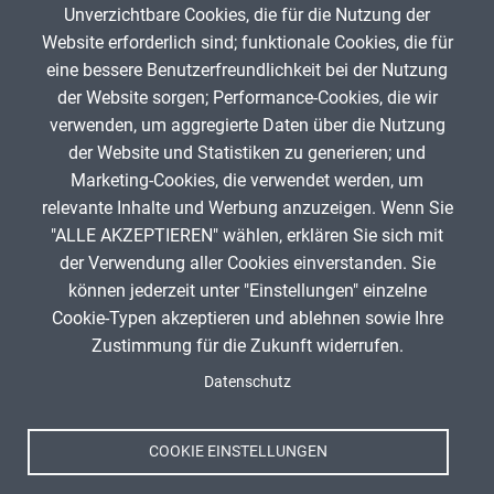
Unverzichtbare Cookies, die für die Nutzung der
Gib die Zeichen aus dem Bild oben ein,
Website erforderlich sind; funktionale Cookies, die für
beachte Groß- und Kleinschreibung.
eine bessere Benutzerfreundlichkeit bei der Nutzung
Um Spam zu verhindern, gib bitte die Zeichenfolge aus dem Bild
der Website sorgen; Performance-Cookies, die wir
oben ein.
verwenden, um aggregierte Daten über die Nutzung
der Website und Statistiken zu generieren; und
Marketing-Cookies, die verwendet werden, um
relevante Inhalte und Werbung anzuzeigen. Wenn Sie
"ALLE AKZEPTIEREN" wählen, erklären Sie sich mit
ANZEIGE
der Verwendung aller Cookies einverstanden. Sie
können jederzeit unter "Einstellungen" einzelne
Cookie-Typen akzeptieren und ablehnen sowie Ihre
Zustimmung für die Zukunft widerrufen.
Spenden
Fußzeile
Datenschutz
Impressum
Datenschutz
Nutzungsbedingungen
COOKIE EINSTELLUNGEN
Kontakt