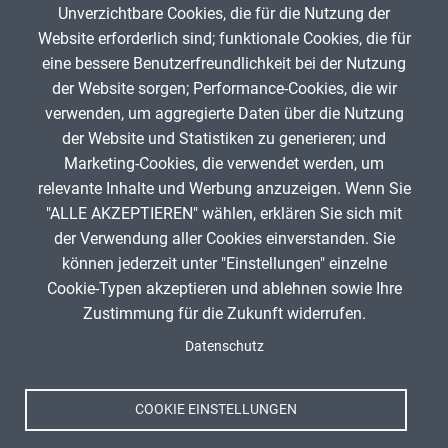
Unverzichtbare Cookies, die für die Nutzung der
Gib die Zeichen aus dem Bild oben ein,
Website erforderlich sind; funktionale Cookies, die für
beachte Groß- und Kleinschreibung.
eine bessere Benutzerfreundlichkeit bei der Nutzung
Um Spam zu verhindern, gib bitte die Zeichenfolge aus dem Bild
der Website sorgen; Performance-Cookies, die wir
oben ein.
verwenden, um aggregierte Daten über die Nutzung
der Website und Statistiken zu generieren; und
Marketing-Cookies, die verwendet werden, um
relevante Inhalte und Werbung anzuzeigen. Wenn Sie
"ALLE AKZEPTIEREN" wählen, erklären Sie sich mit
ANZEIGE
der Verwendung aller Cookies einverstanden. Sie
können jederzeit unter "Einstellungen" einzelne
Cookie-Typen akzeptieren und ablehnen sowie Ihre
Zustimmung für die Zukunft widerrufen.
Spenden
Fußzeile
Datenschutz
Impressum
Datenschutz
Nutzungsbedingungen
COOKIE EINSTELLUNGEN
Kontakt