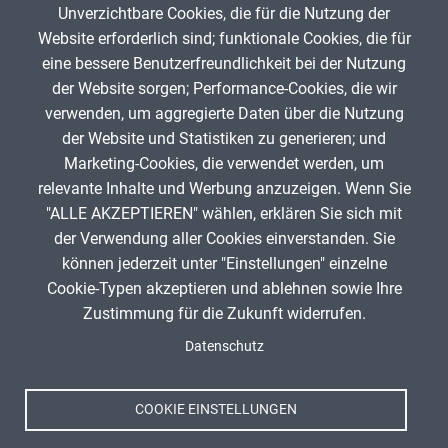
Unverzichtbare Cookies, die für die Nutzung der
Gib die Zeichen aus dem Bild oben ein,
Website erforderlich sind; funktionale Cookies, die für
beachte Groß- und Kleinschreibung.
eine bessere Benutzerfreundlichkeit bei der Nutzung
Um Spam zu verhindern, gib bitte die Zeichenfolge aus dem Bild
der Website sorgen; Performance-Cookies, die wir
oben ein.
verwenden, um aggregierte Daten über die Nutzung
der Website und Statistiken zu generieren; und
Marketing-Cookies, die verwendet werden, um
relevante Inhalte und Werbung anzuzeigen. Wenn Sie
"ALLE AKZEPTIEREN" wählen, erklären Sie sich mit
ANZEIGE
der Verwendung aller Cookies einverstanden. Sie
können jederzeit unter "Einstellungen" einzelne
Cookie-Typen akzeptieren und ablehnen sowie Ihre
Zustimmung für die Zukunft widerrufen.
Spenden
Fußzeile
Datenschutz
Impressum
Datenschutz
Nutzungsbedingungen
COOKIE EINSTELLUNGEN
Kontakt