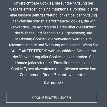
Unverzichtbare Cookies, die für die Nutzung der
Gib die Zeichen aus dem Bild oben ein,
Website erforderlich sind; funktionale Cookies, die für
beachte Groß- und Kleinschreibung.
eine bessere Benutzerfreundlichkeit bei der Nutzung
Um Spam zu verhindern, gib bitte die Zeichenfolge aus dem Bild
der Website sorgen; Performance-Cookies, die wir
oben ein.
verwenden, um aggregierte Daten über die Nutzung
der Website und Statistiken zu generieren; und
Marketing-Cookies, die verwendet werden, um
relevante Inhalte und Werbung anzuzeigen. Wenn Sie
"ALLE AKZEPTIEREN" wählen, erklären Sie sich mit
ANZEIGE
der Verwendung aller Cookies einverstanden. Sie
können jederzeit unter "Einstellungen" einzelne
Cookie-Typen akzeptieren und ablehnen sowie Ihre
Zustimmung für die Zukunft widerrufen.
Spenden
Fußzeile
Datenschutz
Impressum
Datenschutz
Nutzungsbedingungen
COOKIE EINSTELLUNGEN
Kontakt