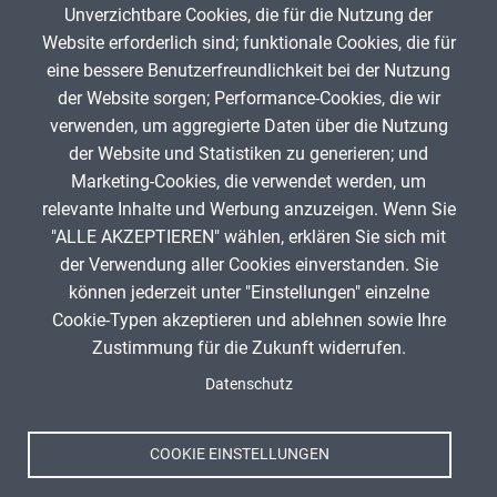
Unverzichtbare Cookies, die für die Nutzung der
Gib die Zeichen aus dem Bild oben ein,
Website erforderlich sind; funktionale Cookies, die für
beachte Groß- und Kleinschreibung.
eine bessere Benutzerfreundlichkeit bei der Nutzung
Um Spam zu verhindern, gib bitte die Zeichenfolge aus dem Bild
der Website sorgen; Performance-Cookies, die wir
oben ein.
verwenden, um aggregierte Daten über die Nutzung
der Website und Statistiken zu generieren; und
Marketing-Cookies, die verwendet werden, um
relevante Inhalte und Werbung anzuzeigen. Wenn Sie
"ALLE AKZEPTIEREN" wählen, erklären Sie sich mit
ANZEIGE
der Verwendung aller Cookies einverstanden. Sie
können jederzeit unter "Einstellungen" einzelne
Cookie-Typen akzeptieren und ablehnen sowie Ihre
Zustimmung für die Zukunft widerrufen.
Spenden
Fußzeile
Datenschutz
Impressum
Datenschutz
Nutzungsbedingungen
COOKIE EINSTELLUNGEN
Kontakt