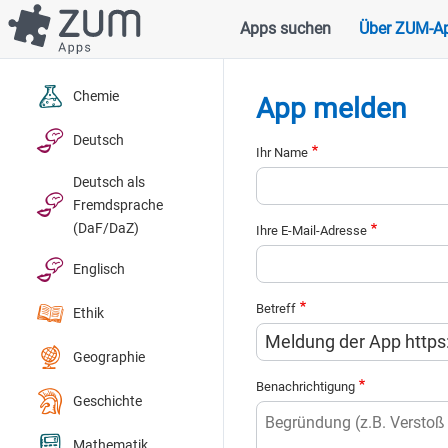
Direkt
Apps suchen
Über ZUM-A
Hauptnavigation
zum
Inhalt
Chemie
App melden
Deutsch
Ihr Name
Deutsch als
Fremdsprache
(DaF/DaZ)
Ihre E-Mail-Adresse
Englisch
Betreff
Ethik
Geographie
Benachrichtigung
Geschichte
Mathematik