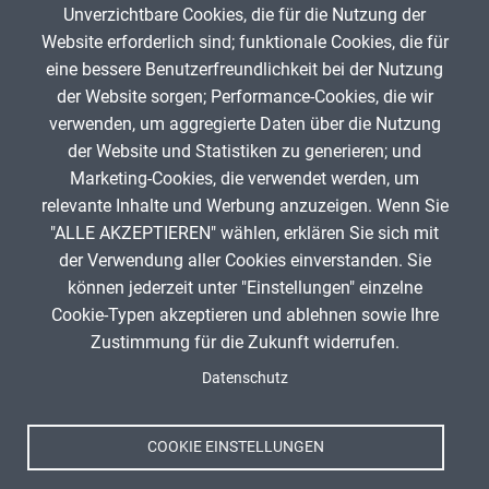
Unverzichtbare Cookies, die für die Nutzung der
Gib die Zeichen aus dem Bild oben ein,
Website erforderlich sind; funktionale Cookies, die für
beachte Groß- und Kleinschreibung.
eine bessere Benutzerfreundlichkeit bei der Nutzung
Um Spam zu verhindern, gib bitte die Zeichenfolge aus dem Bild
der Website sorgen; Performance-Cookies, die wir
oben ein.
verwenden, um aggregierte Daten über die Nutzung
der Website und Statistiken zu generieren; und
Marketing-Cookies, die verwendet werden, um
relevante Inhalte und Werbung anzuzeigen. Wenn Sie
"ALLE AKZEPTIEREN" wählen, erklären Sie sich mit
ANZEIGE
der Verwendung aller Cookies einverstanden. Sie
können jederzeit unter "Einstellungen" einzelne
Cookie-Typen akzeptieren und ablehnen sowie Ihre
Zustimmung für die Zukunft widerrufen.
Spenden
Fußzeile
Datenschutz
Impressum
Datenschutz
Nutzungsbedingungen
COOKIE EINSTELLUNGEN
Kontakt