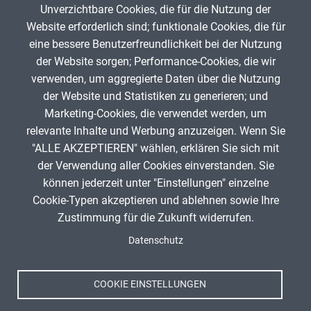
Unverzichtbare Cookies, die für die Nutzung der
Gib die Zeichen aus dem Bild oben ein,
Website erforderlich sind; funktionale Cookies, die für
beachte Groß- und Kleinschreibung.
eine bessere Benutzerfreundlichkeit bei der Nutzung
Um Spam zu verhindern, gib bitte die Zeichenfolge aus dem Bild
der Website sorgen; Performance-Cookies, die wir
oben ein.
verwenden, um aggregierte Daten über die Nutzung
der Website und Statistiken zu generieren; und
Marketing-Cookies, die verwendet werden, um
relevante Inhalte und Werbung anzuzeigen. Wenn Sie
"ALLE AKZEPTIEREN" wählen, erklären Sie sich mit
ANZEIGE
der Verwendung aller Cookies einverstanden. Sie
können jederzeit unter "Einstellungen" einzelne
Cookie-Typen akzeptieren und ablehnen sowie Ihre
Zustimmung für die Zukunft widerrufen.
Spenden
Fußzeile
Datenschutz
Impressum
Datenschutz
Nutzungsbedingungen
COOKIE EINSTELLUNGEN
Kontakt