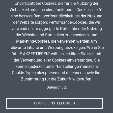
Unverzichtbare Cookies, die für die Nutzung der
Gib die Zeichen aus dem Bild oben ein,
Website erforderlich sind; funktionale Cookies, die für
beachte Groß- und Kleinschreibung.
eine bessere Benutzerfreundlichkeit bei der Nutzung
Um Spam zu verhindern, gib bitte die Zeichenfolge aus dem Bild
der Website sorgen; Performance-Cookies, die wir
oben ein.
verwenden, um aggregierte Daten über die Nutzung
der Website und Statistiken zu generieren; und
Marketing-Cookies, die verwendet werden, um
relevante Inhalte und Werbung anzuzeigen. Wenn Sie
"ALLE AKZEPTIEREN" wählen, erklären Sie sich mit
ANZEIGE
der Verwendung aller Cookies einverstanden. Sie
können jederzeit unter "Einstellungen" einzelne
Cookie-Typen akzeptieren und ablehnen sowie Ihre
Zustimmung für die Zukunft widerrufen.
Spenden
Fußzeile
Datenschutz
Impressum
Datenschutz
Nutzungsbedingungen
COOKIE EINSTELLUNGEN
Kontakt