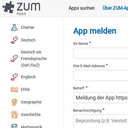
Direkt
Apps suchen
Über ZUM-A
Hauptnavigation
zum
Inhalt
Chemie
App melden
Deutsch
Ihr Name
Deutsch als
Fremdsprache
(DaF/DaZ)
Ihre E-Mail-Adresse
Englisch
Betreff
Ethik
Geographie
Benachrichtigung
Geschichte
Mathematik