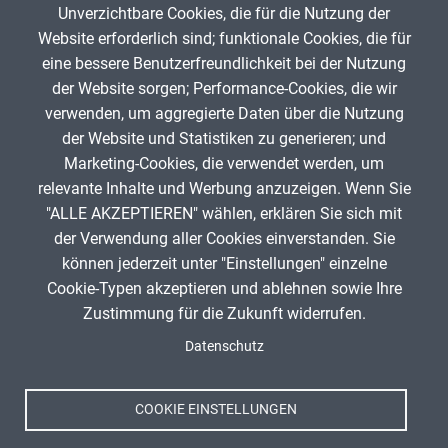
Unverzichtbare Cookies, die für die Nutzung der
Gib die Zeichen aus dem Bild oben ein,
Website erforderlich sind; funktionale Cookies, die für
beachte Groß- und Kleinschreibung.
eine bessere Benutzerfreundlichkeit bei der Nutzung
Um Spam zu verhindern, gib bitte die Zeichenfolge aus dem Bild
der Website sorgen; Performance-Cookies, die wir
oben ein.
verwenden, um aggregierte Daten über die Nutzung
der Website und Statistiken zu generieren; und
Marketing-Cookies, die verwendet werden, um
relevante Inhalte und Werbung anzuzeigen. Wenn Sie
"ALLE AKZEPTIEREN" wählen, erklären Sie sich mit
ANZEIGE
der Verwendung aller Cookies einverstanden. Sie
können jederzeit unter "Einstellungen" einzelne
Cookie-Typen akzeptieren und ablehnen sowie Ihre
Zustimmung für die Zukunft widerrufen.
Spenden
Fußzeile
Datenschutz
Impressum
Datenschutz
Nutzungsbedingungen
COOKIE EINSTELLUNGEN
Kontakt