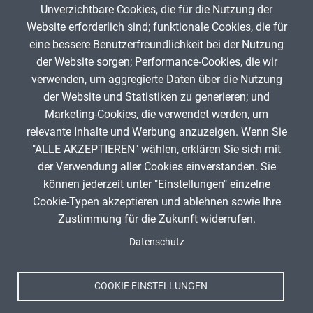
Unverzichtbare Cookies, die für die Nutzung der
Gib die Zeichen aus dem Bild oben ein,
Website erforderlich sind; funktionale Cookies, die für
beachte Groß- und Kleinschreibung.
eine bessere Benutzerfreundlichkeit bei der Nutzung
Um Spam zu verhindern, gib bitte die Zeichenfolge aus dem Bild
der Website sorgen; Performance-Cookies, die wir
oben ein.
verwenden, um aggregierte Daten über die Nutzung
der Website und Statistiken zu generieren; und
Marketing-Cookies, die verwendet werden, um
relevante Inhalte und Werbung anzuzeigen. Wenn Sie
"ALLE AKZEPTIEREN" wählen, erklären Sie sich mit
ANZEIGE
der Verwendung aller Cookies einverstanden. Sie
können jederzeit unter "Einstellungen" einzelne
Cookie-Typen akzeptieren und ablehnen sowie Ihre
Zustimmung für die Zukunft widerrufen.
Spenden
Fußzeile
Datenschutz
Impressum
Datenschutz
Nutzungsbedingungen
COOKIE EINSTELLUNGEN
Kontakt