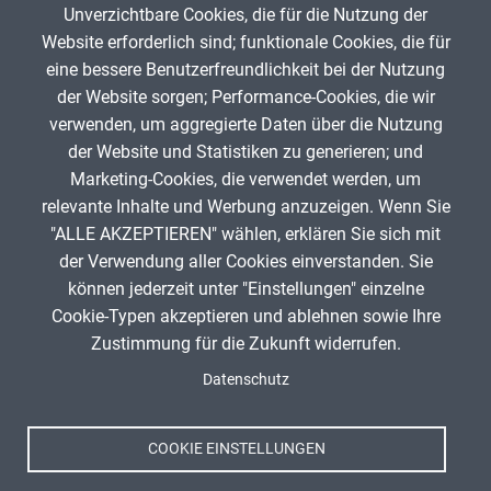
Unverzichtbare Cookies, die für die Nutzung der
Gib die Zeichen aus dem Bild oben ein,
Website erforderlich sind; funktionale Cookies, die für
beachte Groß- und Kleinschreibung.
eine bessere Benutzerfreundlichkeit bei der Nutzung
Um Spam zu verhindern, gib bitte die Zeichenfolge aus dem Bild
der Website sorgen; Performance-Cookies, die wir
oben ein.
verwenden, um aggregierte Daten über die Nutzung
der Website und Statistiken zu generieren; und
Marketing-Cookies, die verwendet werden, um
relevante Inhalte und Werbung anzuzeigen. Wenn Sie
"ALLE AKZEPTIEREN" wählen, erklären Sie sich mit
ANZEIGE
der Verwendung aller Cookies einverstanden. Sie
können jederzeit unter "Einstellungen" einzelne
Cookie-Typen akzeptieren und ablehnen sowie Ihre
Zustimmung für die Zukunft widerrufen.
Spenden
Fußzeile
Datenschutz
Impressum
Datenschutz
Nutzungsbedingungen
COOKIE EINSTELLUNGEN
Kontakt