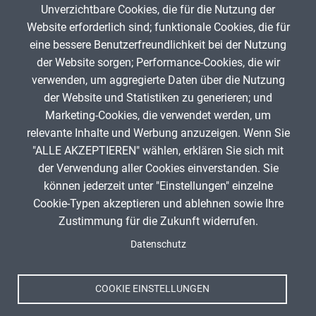
Unverzichtbare Cookies, die für die Nutzung der
Gib die Zeichen aus dem Bild oben ein,
Website erforderlich sind; funktionale Cookies, die für
beachte Groß- und Kleinschreibung.
eine bessere Benutzerfreundlichkeit bei der Nutzung
Um Spam zu verhindern, gib bitte die Zeichenfolge aus dem Bild
der Website sorgen; Performance-Cookies, die wir
oben ein.
verwenden, um aggregierte Daten über die Nutzung
der Website und Statistiken zu generieren; und
Marketing-Cookies, die verwendet werden, um
relevante Inhalte und Werbung anzuzeigen. Wenn Sie
"ALLE AKZEPTIEREN" wählen, erklären Sie sich mit
ANZEIGE
der Verwendung aller Cookies einverstanden. Sie
können jederzeit unter "Einstellungen" einzelne
Cookie-Typen akzeptieren und ablehnen sowie Ihre
Zustimmung für die Zukunft widerrufen.
Spenden
Fußzeile
Datenschutz
Impressum
Datenschutz
Nutzungsbedingungen
COOKIE EINSTELLUNGEN
Kontakt