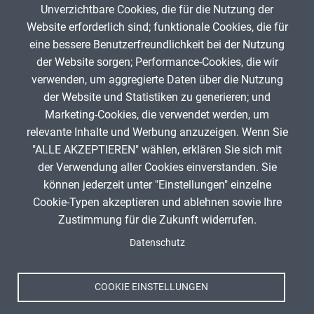
Unverzichtbare Cookies, die für die Nutzung der
Gib die Zeichen aus dem Bild oben ein,
Website erforderlich sind; funktionale Cookies, die für
beachte Groß- und Kleinschreibung.
eine bessere Benutzerfreundlichkeit bei der Nutzung
Um Spam zu verhindern, gib bitte die Zeichenfolge aus dem Bild
der Website sorgen; Performance-Cookies, die wir
oben ein.
verwenden, um aggregierte Daten über die Nutzung
der Website und Statistiken zu generieren; und
Marketing-Cookies, die verwendet werden, um
relevante Inhalte und Werbung anzuzeigen. Wenn Sie
"ALLE AKZEPTIEREN" wählen, erklären Sie sich mit
ANZEIGE
der Verwendung aller Cookies einverstanden. Sie
können jederzeit unter "Einstellungen" einzelne
Cookie-Typen akzeptieren und ablehnen sowie Ihre
Zustimmung für die Zukunft widerrufen.
Spenden
Fußzeile
Datenschutz
Impressum
Datenschutz
Nutzungsbedingungen
COOKIE EINSTELLUNGEN
Kontakt