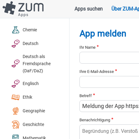
Direkt
Apps suchen
Über ZUM-A
Hauptnavigation
zum
Inhalt
Chemie
App melden
Deutsch
Ihr Name
Deutsch als
Fremdsprache
(DaF/DaZ)
Ihre E-Mail-Adresse
Englisch
Betreff
Ethik
Geographie
Benachrichtigung
Geschichte
Mathematik