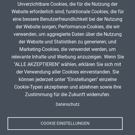
Unverzichtbare Cookies, die für die Nutzung der
Gib die Zeichen aus dem Bild oben ein,
Website erforderlich sind; funktionale Cookies, die für
beachte Groß- und Kleinschreibung.
eine bessere Benutzerfreundlichkeit bei der Nutzung
Um Spam zu verhindern, gib bitte die Zeichenfolge aus dem Bild
der Website sorgen; Performance-Cookies, die wir
oben ein.
verwenden, um aggregierte Daten über die Nutzung
der Website und Statistiken zu generieren; und
Marketing-Cookies, die verwendet werden, um
relevante Inhalte und Werbung anzuzeigen. Wenn Sie
"ALLE AKZEPTIEREN" wählen, erklären Sie sich mit
ANZEIGE
der Verwendung aller Cookies einverstanden. Sie
können jederzeit unter "Einstellungen" einzelne
Cookie-Typen akzeptieren und ablehnen sowie Ihre
Zustimmung für die Zukunft widerrufen.
Spenden
Fußzeile
Datenschutz
Impressum
Datenschutz
Nutzungsbedingungen
COOKIE EINSTELLUNGEN
Kontakt