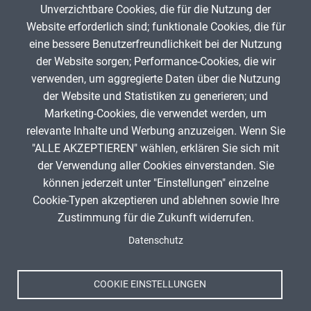
Unverzichtbare Cookies, die für die Nutzung der
Gib die Zeichen aus dem Bild oben ein,
Website erforderlich sind; funktionale Cookies, die für
beachte Groß- und Kleinschreibung.
eine bessere Benutzerfreundlichkeit bei der Nutzung
Um Spam zu verhindern, gib bitte die Zeichenfolge aus dem Bild
der Website sorgen; Performance-Cookies, die wir
oben ein.
verwenden, um aggregierte Daten über die Nutzung
der Website und Statistiken zu generieren; und
Marketing-Cookies, die verwendet werden, um
relevante Inhalte und Werbung anzuzeigen. Wenn Sie
"ALLE AKZEPTIEREN" wählen, erklären Sie sich mit
ANZEIGE
der Verwendung aller Cookies einverstanden. Sie
können jederzeit unter "Einstellungen" einzelne
Cookie-Typen akzeptieren und ablehnen sowie Ihre
Zustimmung für die Zukunft widerrufen.
Spenden
Fußzeile
Datenschutz
Impressum
Datenschutz
Nutzungsbedingungen
COOKIE EINSTELLUNGEN
Kontakt