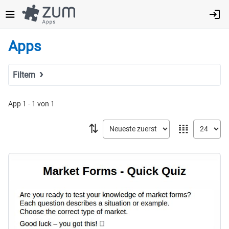
Direkt
zum
Inhalt
Apps
Filtern
Suchbegriff
App 1 - 1 von 1
⇅
𝍖
Tags
Fach
MINT
Sprachen
Geistes- & Sozialwissenschaften