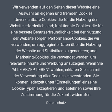
Musische Fächer & Sport
Wir verwenden auf den Seiten dieser Website eine
Auswahl an eigenen und fremden Cookies:
Berufliche Bildung
Unverzichtbare Cookies, die für die Nutzung der
Website erforderlich sind; funktionale Cookies, die für
Sonstiges
Market Forms (question set)
eine bessere Benutzerfreundlichkeit bei der Nutzung
der Website sorgen; Performance-Cookies, die wir
Wi
Schulstufe
verwenden, um aggregierte Daten über die Nutzung
NicoleB
0
der Website und Statistiken zu generieren; und
Marketing-Cookies, die verwendet werden, um
Typ
relevante Inhalte und Werbung anzuzeigen. Wenn Sie
"ALLE AKZEPTIEREN" wählen, erklären Sie sich mit
Featured Apps
ANZEIGE
der Verwendung aller Cookies einverstanden. Sie
können jederzeit unter "Einstellungen" einzelne
Cookie-Typen akzeptieren und ablehnen sowie Ihre
Zustimmung für die Zukunft widerrufen.
Spenden
Fußzeile
Datenschutz
Impressum
Datenschutz