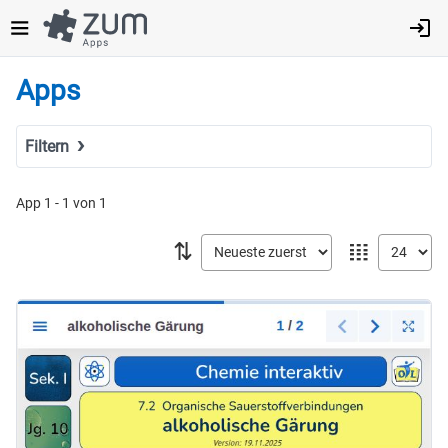
Direkt
zum
Inhalt
Apps
Filtern
Suchbegriff
App 1 - 1 von 1
⇅
𝍖
Tags
Fach
MINT
Sprachen
Geistes- & Sozialwissenschaften