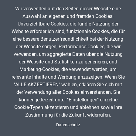
Musische Fächer & Sport
Wir verwenden auf den Seiten dieser Website eine
Auswahl an eigenen und fremden Cookies:
Berufliche Bildung
Unverzichtbare Cookies, die für die Nutzung der
Website erforderlich sind; funktionale Cookies, die für
Sonstiges
alkoholische Gärung / Weinherstellung
eine bessere Benutzerfreundlichkeit bei der Nutzung
der Website sorgen; Performance-Cookies, die wir
Ch
Schulstufe
verwenden, um aggregierte Daten über die Nutzung
A.Spielhoff
0
der Website und Statistiken zu generieren; und
Marketing-Cookies, die verwendet werden, um
Typ
relevante Inhalte und Werbung anzuzeigen. Wenn Sie
"ALLE AKZEPTIEREN" wählen, erklären Sie sich mit
Featured Apps
ANZEIGE
der Verwendung aller Cookies einverstanden. Sie
können jederzeit unter "Einstellungen" einzelne
Cookie-Typen akzeptieren und ablehnen sowie Ihre
Zustimmung für die Zukunft widerrufen.
Spenden
Fußzeile
Datenschutz
Impressum
Datenschutz