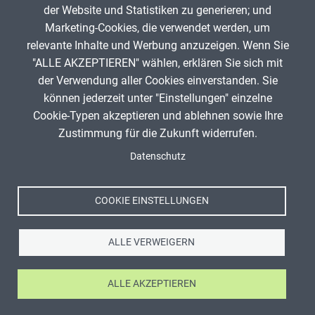
der Website und Statistiken zu generieren; und
Musische Fächer & Sport
Marketing-Cookies, die verwendet werden, um
relevante Inhalte und Werbung anzuzeigen. Wenn Sie
Berufliche Bildung
"ALLE AKZEPTIEREN" wählen, erklären Sie sich mit
Sonstiges
ANZEIGE
der Verwendung aller Cookies einverstanden. Sie
können jederzeit unter "Einstellungen" einzelne
Cookie-Typen akzeptieren und ablehnen sowie Ihre
Schulstufe
Zustimmung für die Zukunft widerrufen.
Spenden
Fußzeile
Datenschutz
Impressum
Typ
Datenschutz
Nutzungsbedingungen
COOKIE EINSTELLUNGEN
Featured Apps
Kontakt
ALLE VERWEIGERN
ALLE AKZEPTIEREN
Ⓒ Zentrale für Unterrichtsmedien im Internet e.V. 2026