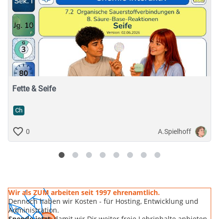
Fette & Seife
Ch
A.Spielhoff
0
Wir als ZUM arbeiten seit 1997 ehrenamtlich.
Dennoch haben wir Kosten - für Hosting, Entwicklung und
Administration.
Spende jetzt
, damit wir Dir weiter freie Lehrinhalte anbieten