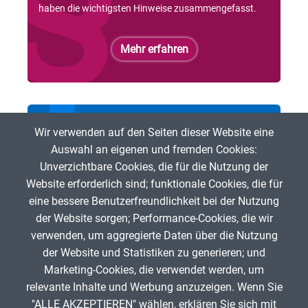
haben die wichtigsten Hinweise zusammengefasst.
Mehr erfahren
Bei der ZUM mitmachen
Wir verwenden auf den Seiten dieser Website eine
Auswahl an eigenen und fremden Cookies:
Du möchtest freie digitale Lehr- und Lerninhalte
Unverzichtbare Cookies, die für die Nutzung der
fördern? Dann bist Du herzlich eingeladen, bei der ZUM
Website erforderlich sind; funktionale Cookies, die für
mitzumachen!
eine bessere Benutzerfreundlichkeit bei der Nutzung
der Website sorgen; Performance-Cookies, die wir
Mehr erfahren
verwenden, um aggregierte Daten über die Nutzung
der Website und Statistiken zu generieren; und
Marketing-Cookies, die verwendet werden, um
relevante Inhalte und Werbung anzuzeigen. Wenn Sie
"ALLE AKZEPTIEREN" wählen, erklären Sie sich mit