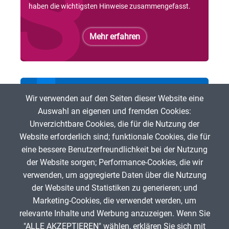
haben die wichtigsten Hinweise zusammengefasst.
Mehr erfahren
Bei der ZUM mitmachen
Wir verwenden auf den Seiten dieser Website eine
Auswahl an eigenen und fremden Cookies:
Du möchtest freie digitale Lehr- und Lerninhalte
Unverzichtbare Cookies, die für die Nutzung der
fördern? Dann bist Du herzlich eingeladen, bei der ZUM
Website erforderlich sind; funktionale Cookies, die für
mitzumachen!
eine bessere Benutzerfreundlichkeit bei der Nutzung
der Website sorgen; Performance-Cookies, die wir
Mehr erfahren
verwenden, um aggregierte Daten über die Nutzung
der Website und Statistiken zu generieren; und
Marketing-Cookies, die verwendet werden, um
relevante Inhalte und Werbung anzuzeigen. Wenn Sie
"ALLE AKZEPTIEREN" wählen, erklären Sie sich mit