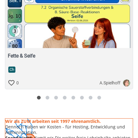
Fette & Seife
Ch
A.Spielhoff
0
Wir als ZUM arbeiten seit 1997 ehrenamtlich.
Dennoch haben wir Kosten - für Hosting, Entwicklung und
Administration.
Spende jetzt
, damit wir Dir weiter freie Lehrinhalte anbieten