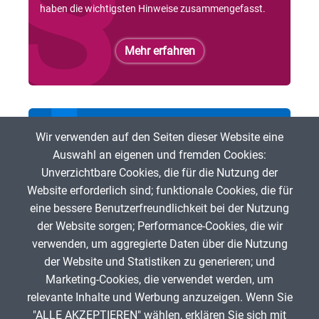
haben die wichtigsten Hinweise zusammengefasst.
Mehr erfahren
Bei der ZUM mitmachen
Wir verwenden auf den Seiten dieser Website eine
Auswahl an eigenen und fremden Cookies:
Du möchtest freie digitale Lehr- und Lerninhalte
Unverzichtbare Cookies, die für die Nutzung der
fördern? Dann bist Du herzlich eingeladen, bei der ZUM
Website erforderlich sind; funktionale Cookies, die für
mitzumachen!
eine bessere Benutzerfreundlichkeit bei der Nutzung
der Website sorgen; Performance-Cookies, die wir
Mehr erfahren
verwenden, um aggregierte Daten über die Nutzung
der Website und Statistiken zu generieren; und
Marketing-Cookies, die verwendet werden, um
relevante Inhalte und Werbung anzuzeigen. Wenn Sie
"ALLE AKZEPTIEREN" wählen, erklären Sie sich mit