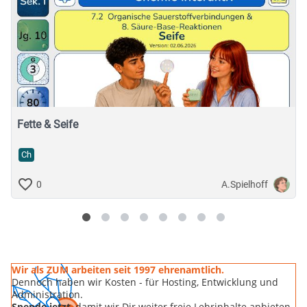
Fette & Seife
Ch
A.Spielhoff
0
Wir als ZUM arbeiten seit 1997 ehrenamtlich.
Dennoch haben wir Kosten - für Hosting, Entwicklung und
Administration.
Spende jetzt
, damit wir Dir weiter freie Lehrinhalte anbieten