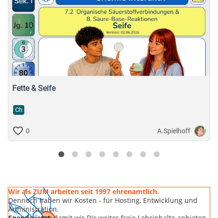
Fette & Seife
Ch
A.Spielhoff
0
Wir als ZUM arbeiten seit 1997 ehrenamtlich.
Dennoch haben wir Kosten - für Hosting, Entwicklung und
Administration.
Spende jetzt
, damit wir Dir weiter freie Lehrinhalte anbieten