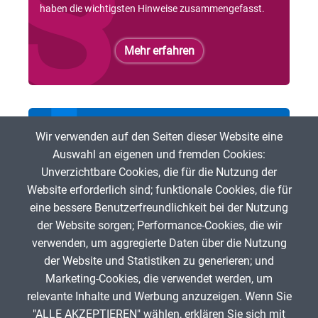
haben die wichtigsten Hinweise zusammengefasst.
Mehr erfahren
Bei der ZUM mitmachen
Wir verwenden auf den Seiten dieser Website eine
Auswahl an eigenen und fremden Cookies:
Du möchtest freie digitale Lehr- und Lerninhalte
Unverzichtbare Cookies, die für die Nutzung der
fördern? Dann bist Du herzlich eingeladen, bei der ZUM
Website erforderlich sind; funktionale Cookies, die für
mitzumachen!
eine bessere Benutzerfreundlichkeit bei der Nutzung
der Website sorgen; Performance-Cookies, die wir
Mehr erfahren
verwenden, um aggregierte Daten über die Nutzung
der Website und Statistiken zu generieren; und
Marketing-Cookies, die verwendet werden, um
relevante Inhalte und Werbung anzuzeigen. Wenn Sie
"ALLE AKZEPTIEREN" wählen, erklären Sie sich mit